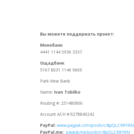
Вы можете поддержать проект:
Монобанк
4441 1144 5936 3337
Ощадбанк
5167 8031 1146 9669
Park View Bank
Name:
Ivan Tobilko
Routing #: 251480806
Account ACH #:9278840242
PayPal
:
www.paypal.com/pools/c/8pQLCRRY6N
PayPal
.
me
:
paypal.me/pools/c/8pQLCRRY6N