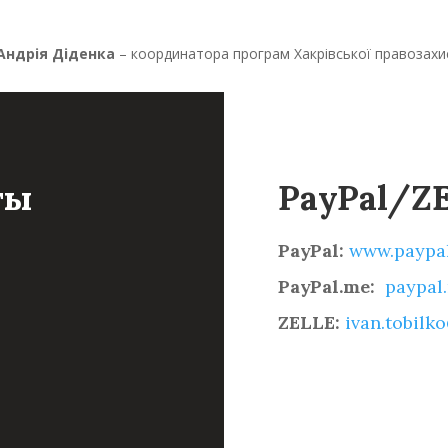
Андрія Діденка
– координатора програм Хакрівської правозахис
ты
PayPal/Z
PayPal:
www.paypa
PayPal.me:
paypa
ZELLE:
ivan.tobilk