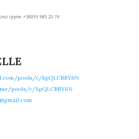
ної групи. +38093 985 25 74
ELLE
l.com/pools/c/8pQLCRRY6N
l.me/pools/c/8pQLCRRY6N
o@gmail.com