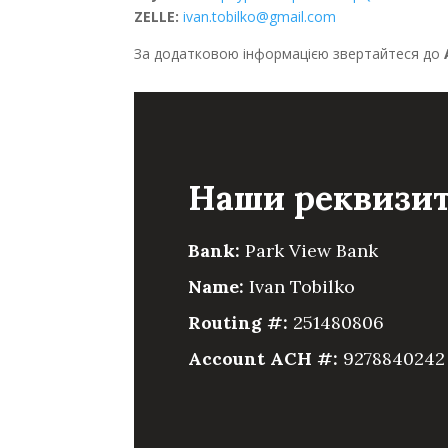
ZELLE
:
ivan.tobilko@gmail.com
За додатковою інформацією звертайтеся до
Наши реквизи
Bank:
Park View Bank
Name:
Ivan Tobilko
Routing #:
251480806
Account ACH #:
9278840242